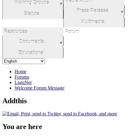
Media Room
Working Groups
Press Release
Statute
Multimedia
Resources
Forum
Documents
Educational
Home
Forums
LaguNet
Welcome Forum Message
Addthis
You are here