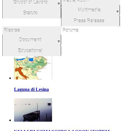
Media Room
Gruppi di Lavoro
Multimedia
Statuto
Press Release
Risorse
Forums
Documenti
Educational
Laguna di Lesina